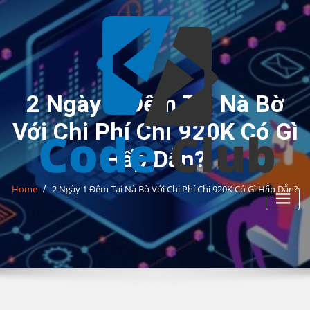
Skip
to
content
2 Ngày 1 Đêm Tại Nà Bờ
Với Chi Phí Chỉ 920K Có Gì
Hấp Dẫn?
Home
2 Ngày 1 Đêm Tại Nà Bờ Với Chi Phí Chỉ 920K Có Gì Hấp Dẫn?