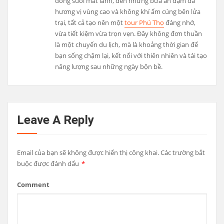
dòng suối mát lành, đến những bữa ăn đậm đà
hương vị vùng cao và không khí ấm cúng bên lửa
trại, tất cả tạo nên một
tour Phú Thọ
đáng nhớ,
vừa tiết kiệm vừa trọn vẹn. Đây không đơn thuần
là một chuyến du lịch, mà là khoảng thời gian để
bạn sống chậm lại, kết nối với thiên nhiên và tái tạo
năng lượng sau những ngày bộn bề.
Leave A Reply
Email của bạn sẽ không được hiển thị công khai.
Các trường bắt
buộc được đánh dấu
*
Comment