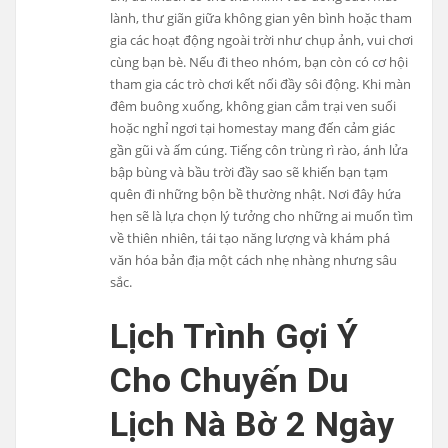
lành, thư giãn giữa không gian yên bình hoặc tham
gia các hoạt động ngoài trời như chụp ảnh, vui chơi
cùng bạn bè. Nếu đi theo nhóm, bạn còn có cơ hội
tham gia các trò chơi kết nối đầy sôi động. Khi màn
đêm buông xuống, không gian cắm trại ven suối
hoặc nghỉ ngơi tại homestay mang đến cảm giác
gần gũi và ấm cúng. Tiếng côn trùng rì rào, ánh lửa
bập bùng và bầu trời đầy sao sẽ khiến bạn tạm
quên đi những bộn bề thường nhật. Nơi đây hứa
hẹn sẽ là lựa chọn lý tưởng cho những ai muốn tìm
về thiên nhiên, tái tạo năng lượng và khám phá
văn hóa bản địa một cách nhẹ nhàng nhưng sâu
sắc.
Lịch Trình Gợi Ý
Cho Chuyến Du
Lịch Nà Bờ 2 Ngày