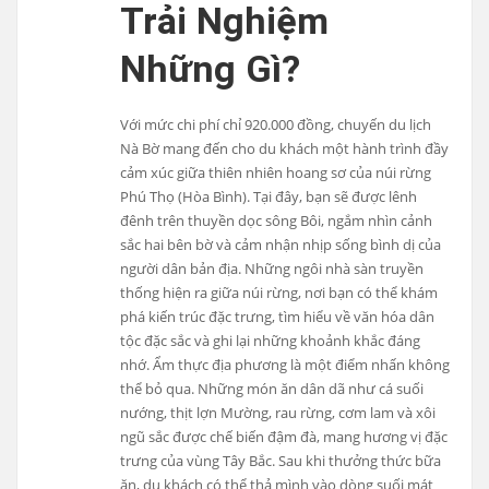
Trải Nghiệm
Những Gì?
Với mức chi phí chỉ 920.000 đồng, chuyến du lịch
Nà Bờ mang đến cho du khách một hành trình đầy
cảm xúc giữa thiên nhiên hoang sơ của núi rừng
Phú Thọ (Hòa Bình). Tại đây, bạn sẽ được lênh
đênh trên thuyền dọc sông Bôi, ngắm nhìn cảnh
sắc hai bên bờ và cảm nhận nhịp sống bình dị của
người dân bản địa. Những ngôi nhà sàn truyền
thống hiện ra giữa núi rừng, nơi bạn có thể khám
phá kiến trúc đặc trưng, tìm hiểu về văn hóa dân
tộc đặc sắc và ghi lại những khoảnh khắc đáng
nhớ. Ẩm thực địa phương là một điểm nhấn không
thể bỏ qua. Những món ăn dân dã như cá suối
nướng, thịt lợn Mường, rau rừng, cơm lam và xôi
ngũ sắc được chế biến đậm đà, mang hương vị đặc
trưng của vùng Tây Bắc. Sau khi thưởng thức bữa
ăn, du khách có thể thả mình vào dòng suối mát