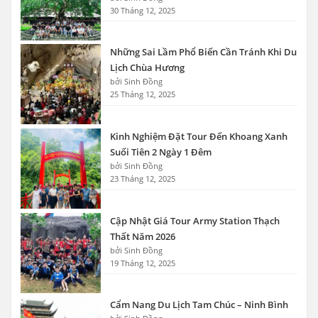
30 Tháng 12, 2025
Những Sai Lầm Phổ Biến Cần Tránh Khi Du
Lịch Chùa Hương
bởi Sinh Đồng
25 Tháng 12, 2025
Kinh Nghiệm Đặt Tour Đến Khoang Xanh
Suối Tiên 2 Ngày 1 Đêm
bởi Sinh Đồng
23 Tháng 12, 2025
Cập Nhật Giá Tour Army Station Thạch
Thất Năm 2026
bởi Sinh Đồng
19 Tháng 12, 2025
Cẩm Nang Du Lịch Tam Chúc – Ninh Bình