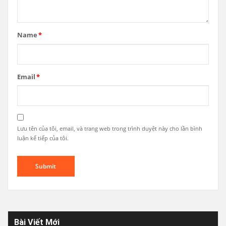
Name
*
Email
*
Lưu tên của tôi, email, và trang web trong trình duyệt này cho lần bình
luận kế tiếp của tôi.
Bài Viết Mới