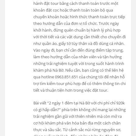
hành đặt tour bằng cách thanh toán trước một
khoản đặt cọc hoặc thanh toán toàn bộ qua
chuyển khoản hoặc hình thức thanh toán trực tiếp
theo hướng dẫn của đơn vị tổ chức. Trước ngày
khởi hành, đừng quên chuẩn bị hành lý phù hợp
với thời tiết và các vật dụng cần thiết cho chuyến đi
như quần áo, giấy tờ tùy thân và đồ dùng cá nhân.
Vào ngày đi, bạn chỉ cần đến đúng điểm tập trung,
làm theo hướng dẫn của nhân viên và tận hưởng
những trải nghiệm tuyệt vời trong suốt hành trình
khám phá Nà Bờ. Nếu cần, bạn cũng có thể liên hệ
qua hotline 0963.851.651 của chúng tôi để nhận hỗ
trợ tìm kiếm tour phù hợp để có thêm thông tin chi
tiết và thuận tiện hơn trong việc đặt tour.
Bài viết “2 ngày 1 đêm tại Nà Bờ với chi phí chỉ 920k
có gì hấp dẫn?” phía trên không chỉ mang lại những
trải nghiệm gần gũi với thiên nhiên mà còn mở ra
cơ hội khám phá văn hóa bản địa một cách chân
thực và sâu sắc. Từ cảnh sắc núi rừng nguyên sơ,