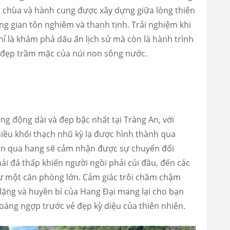
n, chùa và hành cung được xây dựng giữa lòng thiên
g gian tôn nghiêm và thanh tịnh. Trải nghiệm khi
 là khám phá dấu ấn lịch sử mà còn là hành trình
vẻ đẹp trầm mặc của núi non sông nước.
g động dài và đẹp bậc nhất tại Tràng An, với
iều khối thạch nhũ kỳ lạ được hình thành qua
yền qua hang sẽ cảm nhận được sự chuyển đổi
i đá thấp khiến người ngồi phải cúi đầu, đến các
ư một căn phòng lớn. Cảm giác trôi chầm chậm
 lặng và huyền bí của Hang Đại mang lại cho bạn
hoáng ngợp trước vẻ đẹp kỳ diệu của thiên nhiên.