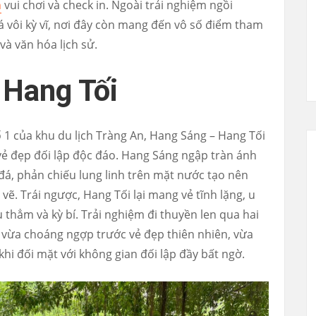
n
vui chơi và check in. Ngoài trải nghiệm ngồi
 vôi kỳ vĩ, nơi đây còn mang đến vô số điểm tham
và văn hóa lịch sử.
 Hang Tối
 1 của khu du lịch Tràng An, Hang Sáng – Hang Tối
vẻ đẹp đối lập độc đáo. Hang Sáng ngập tràn ánh
đá, phản chiếu lung linh trên mặt nước tạo nên
ẽ. Trái ngược, Hang Tối lại mang vẻ tĩnh lặng, u
u thẳm và kỳ bí. Trải nghiệm đi thuyền len qua hai
 vừa choáng ngợp trước vẻ đẹp thiên nhiên, vừa
 khi đối mặt với không gian đối lập đầy bất ngờ.