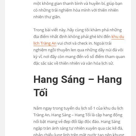
một không gian thanh bình và huyền bí, giúp bạn
có những trải nghiệm hòa mình với thiên nhiên
nhiên thư giãn.
Trong bài viết này, hãy cùng tôi khám phá những
địa điểm nhất định không phải ghé khi đến
khu du
lịch Tràng An
vui chơi và check in. Ngoài trải
nghiệm ngồi thuyền len qua những dãy núi đá vôi
kỳ vĩ, nơi đây còn mang đến vô số điểm tham quan
đặc sắc sác về thiên nhiên và văn hóa lịch sử.
Hang Sáng – Hang
Tối
Nằm ngay trong tuyến du lịch số 1 của khu du lịch
Tràng An, Hang Sáng – Hang Tối là cặp hang động
nổi bật mang vẻ đẹp đối lập độc đáo. Hang Sáng
ngập tràn ánh sáng tự nhiên xuyên qua các kẽ đá,
phản chiếu lung linh trên mặt nước tạo nên khung