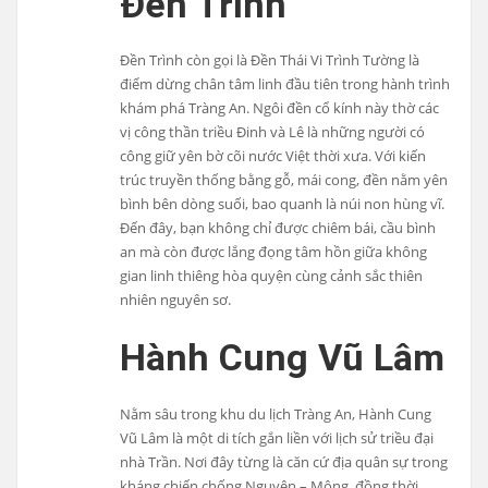
Đền Trình
Đền Trình còn gọi là Đền Thái Vi Trình Tường là
điểm dừng chân tâm linh đầu tiên trong hành trình
khám phá Tràng An. Ngôi đền cổ kính này thờ các
vị công thần triều Đinh và Lê là những người có
công giữ yên bờ cõi nước Việt thời xưa. Với kiến
trúc truyền thống bằng gỗ, mái cong, đền nằm yên
bình bên dòng suối, bao quanh là núi non hùng vĩ.
Đến đây, bạn không chỉ được chiêm bái, cầu bình
an mà còn được lắng đọng tâm hồn giữa không
gian linh thiêng hòa quyện cùng cảnh sắc thiên
nhiên nguyên sơ.
Hành Cung Vũ Lâm
Nằm sâu trong khu du lịch Tràng An, Hành Cung
Vũ Lâm là một di tích gắn liền với lịch sử triều đại
nhà Trần. Nơi đây từng là căn cứ địa quân sự trong
kháng chiến chống Nguyên – Mông, đồng thời