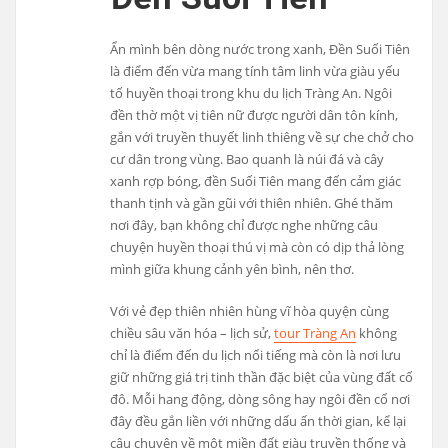
Ẩn mình bên dòng nước trong xanh, Đền Suối Tiên
là điểm đến vừa mang tính tâm linh vừa giàu yếu
tố huyền thoại trong khu du lịch Tràng An. Ngôi
đền thờ một vị tiên nữ được người dân tôn kính,
gắn với truyền thuyết linh thiêng về sự che chở cho
cư dân trong vùng. Bao quanh là núi đá và cây
xanh rợp bóng, đền Suối Tiên mang đến cảm giác
thanh tịnh và gần gũi với thiên nhiên. Ghé thăm
nơi đây, bạn không chỉ được nghe những câu
chuyện huyền thoại thú vị mà còn có dịp thả lòng
mình giữa khung cảnh yên bình, nên thơ.
Với vẻ đẹp thiên nhiên hùng vĩ hòa quyện cùng
chiều sâu văn hóa – lịch sử,
tour Tràng An
không
chỉ là điểm đến du lịch nổi tiếng mà còn là nơi lưu
giữ những giá trị tinh thần đặc biệt của vùng đất cố
đô. Mỗi hang động, dòng sông hay ngôi đền cổ nơi
đây đều gắn liền với những dấu ấn thời gian, kể lại
câu chuyện về một miền đất giàu truyền thống và