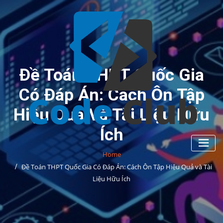
Skip
to
content
Đề Toán THPT Quốc Gia
Có Đáp Án: Cách Ôn Tập
Hiệu Quả Và Tài Liệu Hữu
Ích
Home
Đề Toán THPT Quốc Gia Có Đáp Án: Cách Ôn Tập Hiệu Quả và Tài
Liệu Hữu Ích