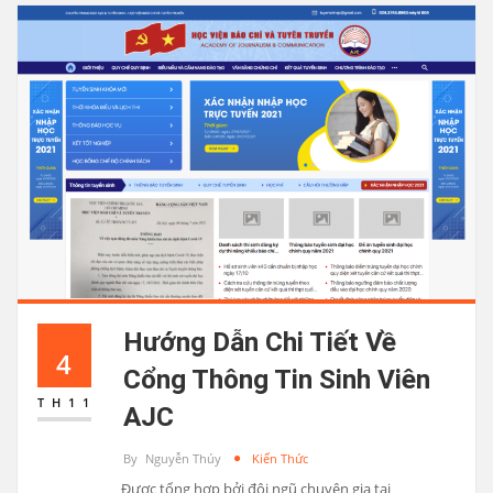
Hướng Dẫn Chi Tiết Về
4
Cổng Thông Tin Sinh Viên
TH11
AJC
By
Nguyễn Thúy
Kiến Thức
Được tổng hợp bởi đội ngũ chuyên gia tại