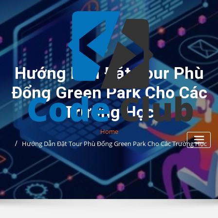
Skip
to
content
Hướng Dẫn Đặt Tour Phù
Đổng Green Park Cho Các
Trường Học
Home
Hướng Dẫn Đặt Tour Phù Đổng Green Park Cho Các Trường Học