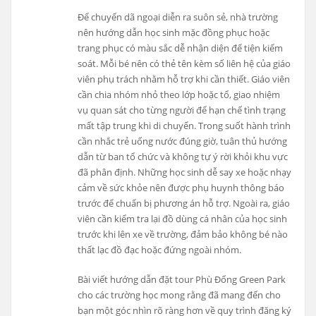
Để chuyến dã ngoại diễn ra suôn sẻ, nhà trường
nên hướng dẫn học sinh mặc đồng phục hoặc
trang phục có màu sắc dễ nhận diện để tiện kiểm
soát. Mỗi bé nên có thẻ tên kèm số liên hệ của giáo
viên phụ trách nhằm hỗ trợ khi cần thiết. Giáo viên
cần chia nhóm nhỏ theo lớp hoặc tổ, giao nhiệm
vụ quan sát cho từng người để hạn chế tình trạng
mất tập trung khi di chuyển. Trong suốt hành trình
cần nhắc trẻ uống nước đúng giờ, tuân thủ hướng
dẫn từ ban tổ chức và không tự ý rời khỏi khu vực
đã phân định. Những học sinh dễ say xe hoặc nhạy
cảm về sức khỏe nên được phụ huynh thông báo
trước để chuẩn bị phương án hỗ trợ. Ngoài ra, giáo
viên cần kiểm tra lại đồ dùng cá nhân của học sinh
trước khi lên xe về trường, đảm bảo không bé nào
thất lạc đồ đạc hoặc đứng ngoài nhóm.
Bài viết hướng dẫn đặt tour Phù Đổng Green Park
cho các trường học mong rằng đã mang đến cho
bạn một góc nhìn rõ ràng hơn về quy trình đăng ký