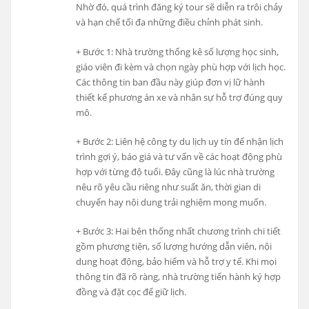
Nhờ đó, quá trình đăng ký tour sẽ diễn ra trôi chảy
và hạn chế tối đa những điều chỉnh phát sinh.
+ Bước 1: Nhà trường thống kê số lượng học sinh,
giáo viên đi kèm và chọn ngày phù hợp với lịch học.
Các thông tin ban đầu này giúp đơn vị lữ hành
thiết kế phương án xe và nhân sự hỗ trợ đúng quy
mô.
+ Bước 2: Liên hệ công ty du lịch uy tín để nhận lịch
trình gợi ý, báo giá và tư vấn về các hoạt động phù
hợp với từng độ tuổi. Đây cũng là lúc nhà trường
nêu rõ yêu cầu riêng như suất ăn, thời gian di
chuyển hay nội dung trải nghiệm mong muốn.
+ Bước 3: Hai bên thống nhất chương trình chi tiết
gồm phương tiện, số lượng hướng dẫn viên, nội
dung hoạt động, bảo hiểm và hỗ trợ y tế. Khi mọi
thông tin đã rõ ràng, nhà trường tiến hành ký hợp
đồng và đặt cọc để giữ lịch.