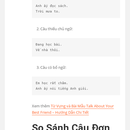
Anh ấy đọc sách.
Trời mưa to.
Câu thiếu chủ ngữ:
Đang học bài.
Về nhà thôi.
Câu có bổ ngữ:
Em học rất chăm.
Anh ấy nói tiếng Anh giỏi.
Xem thêm
Từ Vựng và Bài Mẫu Talk About Your
Best Friend – Hướng Dẫn Chi Tiết
So Sánh Câu Đơn