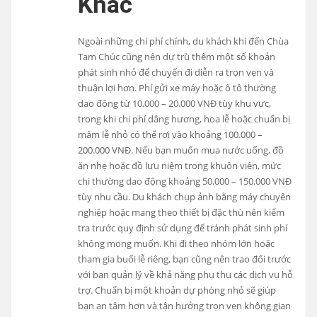
Khác
Ngoài những chi phí chính, du khách khi đến Chùa
Tam Chúc cũng nên dự trù thêm một số khoản
phát sinh nhỏ để chuyến đi diễn ra trọn vẹn và
thuận lợi hơn. Phí gửi xe máy hoặc ô tô thường
dao động từ 10.000 – 20.000 VNĐ tùy khu vực,
trong khi chi phí dâng hương, hoa lễ hoặc chuẩn bị
mâm lễ nhỏ có thể rơi vào khoảng 100.000 –
200.000 VNĐ. Nếu bạn muốn mua nước uống, đồ
ăn nhẹ hoặc đồ lưu niệm trong khuôn viên, mức
chi thường dao động khoảng 50.000 – 150.000 VNĐ
tùy nhu cầu. Du khách chụp ảnh bằng máy chuyên
nghiệp hoặc mang theo thiết bị đặc thù nên kiểm
tra trước quy định sử dụng để tránh phát sinh phí
không mong muốn. Khi đi theo nhóm lớn hoặc
tham gia buổi lễ riêng, bạn cũng nên trao đổi trước
với ban quản lý về khả năng phụ thu các dịch vụ hỗ
trợ. Chuẩn bị một khoản dự phòng nhỏ sẽ giúp
bạn an tâm hơn và tận hưởng trọn vẹn không gian