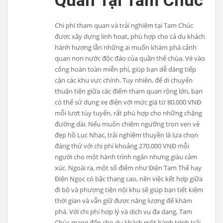
Chi phí tham quan và trải nghiệm tại Tam Chúc
được xây dựng linh hoạt, phù hợp cho cả du khách
hành hương lẫn những ai muốn khám phá cảnh
quan non nước độc đáo của quần thể chùa. Vé vào
cổng hoàn toàn miễn phí, giúp bạn dễ dàng tiếp
cận các khu vực chính. Tuy nhiên, để di chuyển
thuận tiện giữa các điểm tham quan rộng lớn, bạn
có thể sử dụng xe điện với mức giá từ 80.000 VNĐ
mỗi lượt tùy tuyến, rất phù hợp cho những chặng
đường dài. Nếu muốn chiêm ngưỡng trọn vẹn vẻ
đẹp hồ Lục Nhạc, trải nghiệm thuyền là lựa chọn
đáng thử với chi phí khoảng 270.000 VNĐ mỗi
người cho một hành trình ngắn nhưng giàu cảm
xúc. Ngoài ra, một số điểm như Điện Tam Thế hay
Điện Ngọc có bậc thang cao, nên việc kết hợp giữa
đi bộ và phương tiện nội khu sẽ giúp bạn tiết kiệm
thời gian và vẫn giữ được năng lượng để khám
phá. Với chi phí hợp lý và dịch vụ đa dạng, Tam
Chúc mang đến cho du khách một hành trình trải