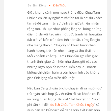
By
Sinh Đồng
Kiến Thức
Giữa khung cảnh non nước trùng điệp, Chùa Tam
Chúc hiện lên uy nghiêm và tĩnh tại, là nơi du khách
tìm về để cảm nhận sự bình yên giữa thiên nhiên
rộng mở. Hồ Lục Nhạc phẳng lặng soi bóng những
dãy núi đá vôi, tạo nên một bức tranh hài hòa giữa
đất trời và kiến trúc tâm linh đặc sắc. Từng làn gió
nhẹ mang theo hương cây cỏ khiến bước chân
hành hương trở nên nhẹ nhàng và thư thái hơn.
Mỗi khoảnh khắc tại Tam Chúc đều gợi cảm giác
thanh tịnh, giúp tâm hồn như được gột rửa sau
những ngày bộn bề lo toan. Đến đây, du khách
không chỉ chiêm bái mà còn hòa mình vào không
gian tĩnh lặng của miền đất Phật.
Nếu bạn đang chuẩn bị cho chuyến đi và muốn dự
trù ngân sách hợp lý, việc nắm rõ các khoản chi là
vô cùng quan trọng. Bài viết “Tất tần tật những chi
phí cần khi đến
du lịch Chùa Tam Chúc 1 ngày
” sẽ
giúp bạn lên kế hoạch dễ dàng hơn, tiết kiệm hơn