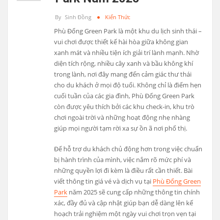
By
Sinh Đồng
Kiến Thức
Phù Đổng Green Park là một khu du lịch sinh thái –
vui chơi được thiết kế hài hòa giữa không gian
xanh mát và nhiều tiện ích giải trí lành mạnh. Nhờ
diện tích rộng, nhiều cây xanh và bầu không khí
trong lành, nơi đây mang đến cảm giác thư thái
cho du khách ở mọi độ tuổi. Không chỉ là điểm hẹn
cuối tuần của các gia đình, Phù Đổng Green Park
còn được yêu thích bởi các khu check-in, khu trò
chơi ngoài trời và những hoạt động nhẹ nhàng
giúp mọi người tạm rời xa sự ồn ã nơi phố thị.
Để hỗ trợ du khách chủ động hơn trong việc chuẩn
bị hành trình của mình, việc nắm rõ mức phí và
những quyền lợi đi kèm là điều rất cần thiết. Bài
viết thông tin giá vé và dịch vụ tại
Phù Đổng Green
Park
năm 2025 sẽ cung cấp những thông tin chính
xác, đầy đủ và cập nhật giúp bạn dễ dàng lên kế
hoạch trải nghiệm một ngày vui chơi trọn vẹn tại