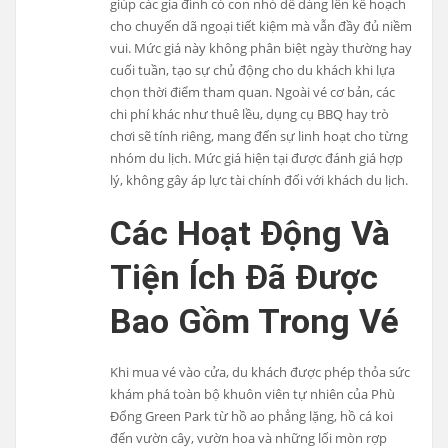
giúp các gia đình có con nhỏ dễ dàng lên kế hoạch
cho chuyến dã ngoại tiết kiệm mà vẫn đầy đủ niềm
vui. Mức giá này không phân biệt ngày thường hay
cuối tuần, tạo sự chủ động cho du khách khi lựa
chọn thời điểm tham quan. Ngoài vé cơ bản, các
chi phí khác như thuê lều, dụng cụ BBQ hay trò
chơi sẽ tính riêng, mang đến sự linh hoạt cho từng
nhóm du lịch. Mức giá hiện tại được đánh giá hợp
lý, không gây áp lực tài chính đối với khách du lịch.
Các Hoạt Động Và
Tiện Ích Đã Được
Bao Gồm Trong Vé
Khi mua vé vào cửa, du khách được phép thỏa sức
khám phá toàn bộ khuôn viên tự nhiên của Phù
Đổng Green Park từ hồ ao phẳng lặng, hồ cá koi
đến vườn cây, vườn hoa và những lối mòn rợp