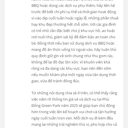
BBQ hoặc dùng các dịch vụ phụ thêm, hãy liên hệ
trước để biết chi phí cụ thể và thời gian hoạt động
vì vào dịp cuối tuần hoặc ngày lễ, những phần thuê
hay khu đẹp thường hết chỗ sớm. Với các gia đình
có trẻ nhỏ cần đặc biệt chú ý khu vực hồ, ao hoặc
nơi nuôi thú, giám sát kỹ để đảm bảo an toàn cho
bé. Đồng thời nếu bạn sử dụng dịch vụ BBQ hoặc
mang đồ ăn thức uống từ ngoài vào, hãy tuân thủ
quy định giữ gìn vệ sinh chung như thu gom rác,
không để lại đồ đạc lộn xộn. Vì khuôn viên khá
rộng và đa dạng các khu vực, bạn nên đến sớm
nếu muốn khám phá một ngày vừa tận dụng thời
gian, vừa để tránh đông đúc.
Từ những nội dung chia sẻ ở trên, có thể thấy rằng
việc nắm rõ thông tin giá vé và dịch vụ tại Phù
Đổng Green Park năm 2025 sẽ giúp bạn chủ động
hơn trong việc lên kế hoạch vui chơi và tận hưởng
ngày cuối tuần trọn vẹn. Mỗi dịch vụ đi kèm đều
mang lại những trải nghiệm thú vị, phù hợp cho cả