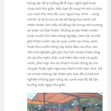
bóng cây rất lý tưởng để đi dạo, nghỉ ngơi hoặc
chụp ảnh thư giãn. Nếu bạn đi cùng trẻ nhỏ có khu
vực nuôi thú như dê, cừu, ngựa hay chim … cùng
với hồ cá sẽ là nơi các bé dễ dàng hòa mình với
thiên nhiên, tìm hiểu về động vật trong môi trường
an toàn và thân thiện. Những ai yêu thiên nhiên
hoặc muốn tìm hiểu nông nghiệp, canh tác có thể
ghé thăm vườn cây ăn quả, vườn rau thủy canh,
hoặc khu vườn trồng cây dược liệu của khu, tạo
nên trải nghiệm gần gũi, học hỏi. Green Park cũng
có các khu nghỉ chân, mái hiên râm mát và quán
nước, phù hợp cho du khách muốn dừng lại, trò
chuyện hoặc nghỉ ngơi sau hành trình dạo chơi. Với
vé cơ bản không cần thêm phí, bạn đã có thể trải
nghiệm không gian rộng rãi, xanh mát đủ để tận
hưởng một ngày thư giãn.