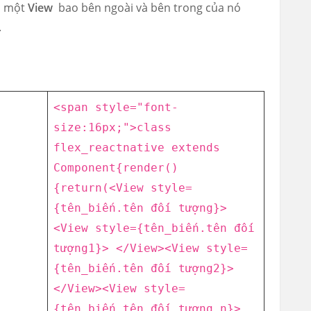
ó một
View
bao bên ngoài và bên trong của nó
.
<span style=
"font-
size:16px;"
>class
flex_reactnative extends
Component{
render()
{
return
(
<View style=
{tên_biến.tên đối tượng}>
<View style={tên_biến.tên đối
tượng1}> </View>
<View style=
{tên_biến.tên đối tượng2}>
</View>
<View style=
{tên_biến.tên đối tượng n}>