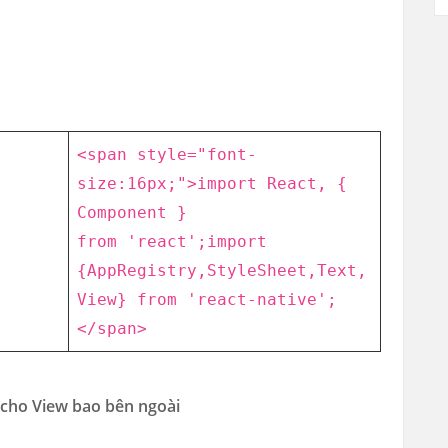
<span style=
"font-
size:16px;"
>import React, {
Component }
from
'react'
;
import
{
AppRegistry,
StyleSheet,
Text,
View
} from
'react-native'
;
</span>
 cho View bao bên ngoài