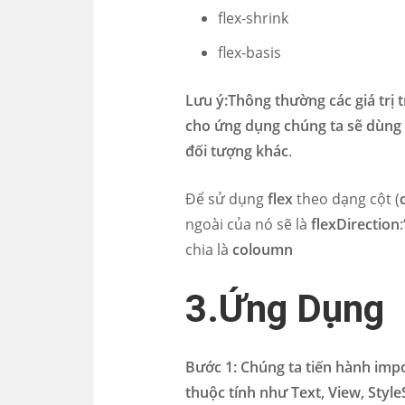
flex-shrink
flex-basis
Lưu ý:Thông thường các giá trị tr
cho ứng dụng chúng ta sẽ dùng gi
đối tượng khác
.
Để sử dụng
flex
theo dạng cột (
ngoài của nó sẽ là
flexDirection
:
chia là
coloumn
3.Ứng Dụng
Bước 1: Chúng ta tiến hành impor
thuộc tính như Text, View, Style