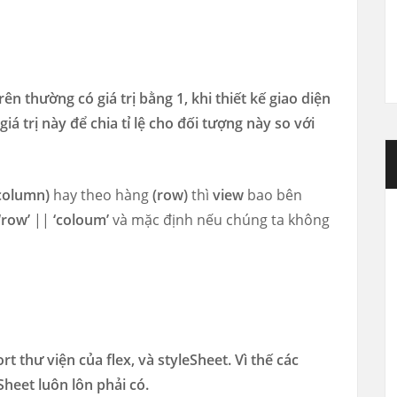
ên thường có giá trị bằng 1, khi thiết kế giao diện
á trị này để chia tỉ lệ cho đối tượng này so với
column)
hay theo hàng
(row)
thì
view
bao bên
‘row’
||
‘coloum’
và mặc định nếu chúng ta không
t thư viện của flex, và styleSheet. Vì thế các
Sheet luôn lôn phải có.