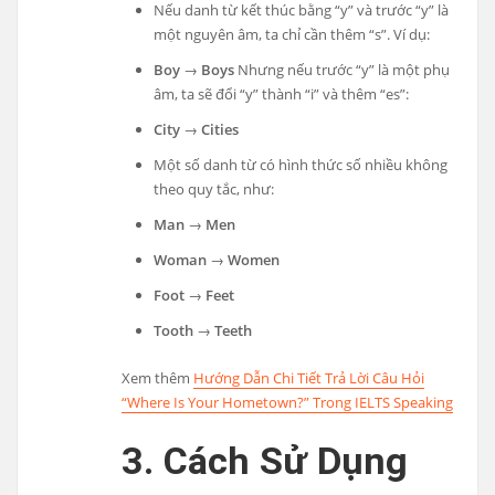
Nếu danh từ kết thúc bằng “y” và trước “y” là
một nguyên âm, ta chỉ cần thêm “s”. Ví dụ:
Boy
→
Boys
Nhưng nếu trước “y” là một phụ
âm, ta sẽ đổi “y” thành “i” và thêm “es”:
City
→
Cities
Một số danh từ có hình thức số nhiều không
theo quy tắc, như:
Man
→
Men
Woman
→
Women
Foot
→
Feet
Tooth
→
Teeth
Xem thêm
Hướng Dẫn Chi Tiết Trả Lời Câu Hỏi
“Where Is Your Hometown?” Trong IELTS Speaking
3. Cách Sử Dụng