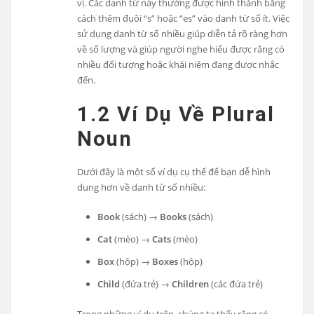
vị. Các danh từ này thường được hình thành bằng
cách thêm đuôi “s” hoặc “es” vào danh từ số ít. Việc
sử dụng danh từ số nhiều giúp diễn tả rõ ràng hơn
về số lượng và giúp người nghe hiểu được rằng có
nhiều đối tượng hoặc khái niệm đang được nhắc
đến.
1.2 Ví Dụ Về Plural
Noun
Dưới đây là một số ví dụ cụ thể để bạn dễ hình
dung hơn về danh từ số nhiều:
Book
(sách) →
Books
(sách)
Cat
(mèo) →
Cats
(mèo)
Box
(hộp) →
Boxes
(hộp)
Child
(đứa trẻ) →
Children
(các đứa trẻ)
Trong những ví dụ trên, chúng ta thấy rằng có