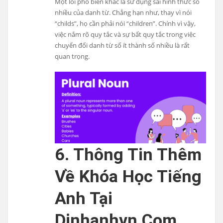
Một lỗi phổ biến khác là sử dụng sai hình thức số
nhiều của danh từ. Chẳng hạn như, thay vì nói
“childs”, họ cần phải nói “children”. Chính vì vậy,
việc nắm rõ quy tắc và sự bất quy tắc trong việc
chuyển đổi danh từ số ít thành số nhiều là rất
quan trọng.
6. Thông Tin Thêm
Về Khóa Học Tiếng
Anh Tại
Dinhanhvn.com