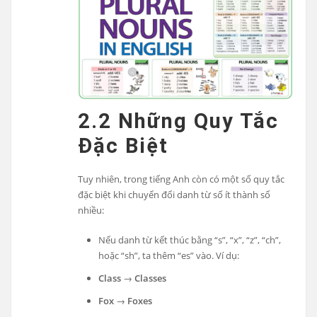
2.2 Những Quy Tắc
Đặc Biệt
Tuy nhiên, trong tiếng Anh còn có một số quy tắc
đặc biệt khi chuyển đổi danh từ số ít thành số
nhiều:
Nếu danh từ kết thúc bằng “s”, “x”, “z”, “ch”,
hoặc “sh”, ta thêm “es” vào. Ví dụ:
Class
→
Classes
Fox
→
Foxes