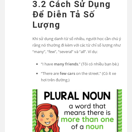
3.2 Cách Sử Dụng
Để Diễn Tả Số
Lượng
Khi sử dụng danh từ số nhiều, người học cần chú ý
rằng nó thường đi kèm với các từ chỉ số lượng như
“many”, “few”, “several” và “all”. Ví dụ:
“I have
many friends
.” (Tôi có nhiều bạn bè.)
“There are
few cars
on the street.” (Có ít xe
hơi trên đường.)